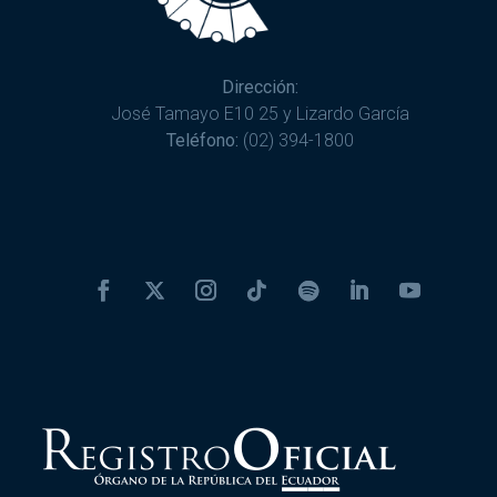
Dirección:
José Tamayo E10 25 y Lizardo García
Teléfono:
(02) 394-1800