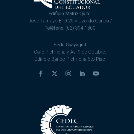
Edificio Matriz,Quito:
José Tamayo E10 25 y Lizardo García /
Teléfono:
(02) 394-1800
Sede Guayaquil:
Calle Pichincha y Av. 9 de Octubre.
Edificio Banco Pichincha 6to Piso