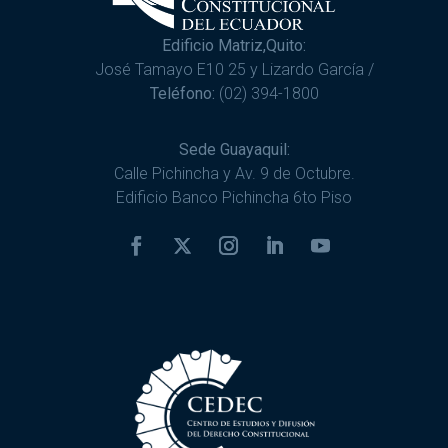
Edificio Matriz,Quito:
José Tamayo E10 25 y Lizardo García /
Teléfono:
(02) 394-1800
Sede Guayaquil:
Calle Pichincha y Av. 9 de Octubre.
Edificio Banco Pichincha 6to Piso