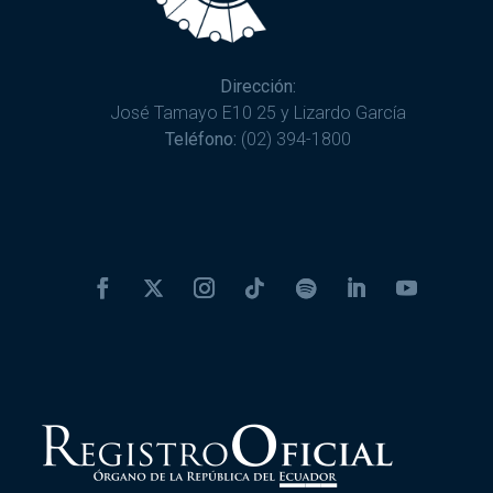
Dirección:
José Tamayo E10 25 y Lizardo García
Teléfono:
(02) 394-1800