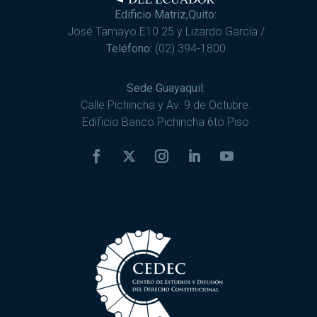
Edificio Matriz,Quito:
José Tamayo E10 25 y Lizardo García /
Teléfono:
(02) 394-1800
Sede Guayaquil:
Calle Pichincha y Av. 9 de Octubre.
Edificio Banco Pichincha 6to Piso