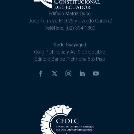
Edificio Matriz,Quito:
José Tamayo E10 25 y Lizardo García /
Teléfono:
(02) 394-1800
Sede Guayaquil:
Calle Pichincha y Av. 9 de Octubre.
Edificio Banco Pichincha 6to Piso