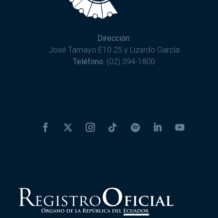
Dirección:
José Tamayo E10 25 y Lizardo García
Teléfono:
(02) 394-1800