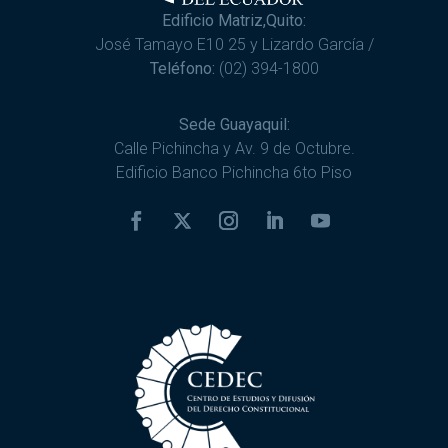
Edificio Matriz,Quito:
José Tamayo E10 25 y Lizardo García /
Teléfono:
(02) 394-1800
Sede Guayaquil:
Calle Pichincha y Av. 9 de Octubre.
Edificio Banco Pichincha 6to Piso