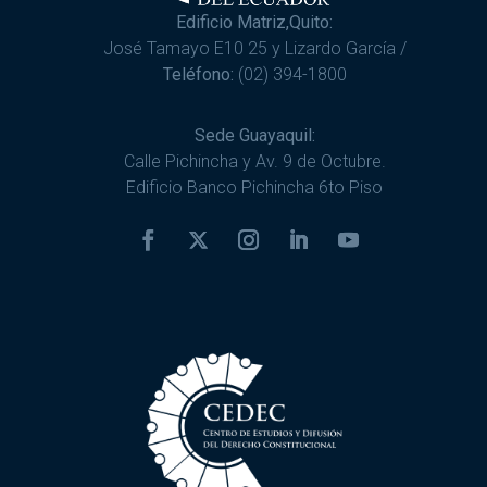
Edificio Matriz,Quito:
José Tamayo E10 25 y Lizardo García /
Teléfono:
(02) 394-1800
Sede Guayaquil:
Calle Pichincha y Av. 9 de Octubre.
Edificio Banco Pichincha 6to Piso