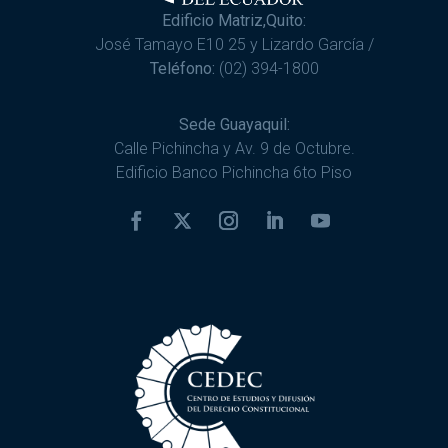
Edificio Matriz,Quito:
José Tamayo E10 25 y Lizardo García /
Teléfono:
(02) 394-1800
Sede Guayaquil:
Calle Pichincha y Av. 9 de Octubre.
Edificio Banco Pichincha 6to Piso