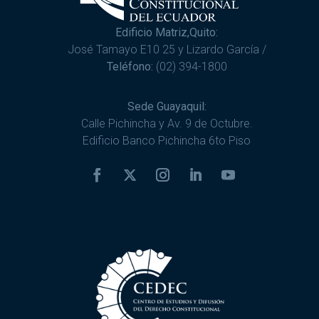
Edificio Matriz,Quito:
José Tamayo E10 25 y Lizardo García /
Teléfono:
(02) 394-1800
Sede Guayaquil:
Calle Pichincha y Av. 9 de Octubre.
Edificio Banco Pichincha 6to Piso