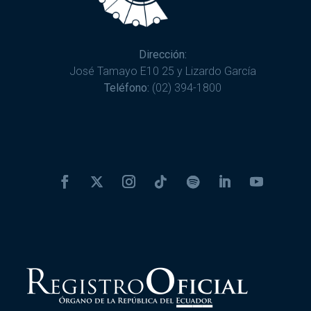
Dirección:
José Tamayo E10 25 y Lizardo García
Teléfono:
(02) 394-1800