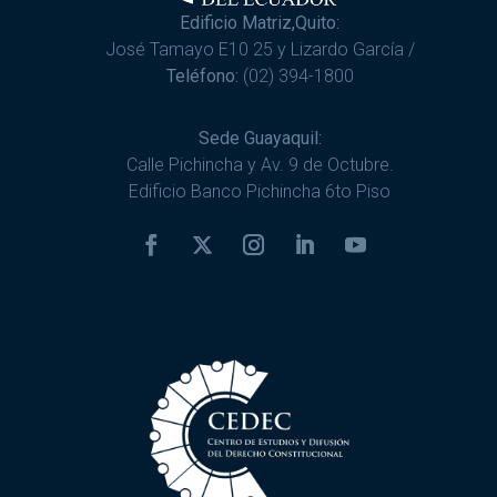
Edificio Matriz,Quito:
José Tamayo E10 25 y Lizardo García /
Teléfono:
(02) 394-1800
Sede Guayaquil:
Calle Pichincha y Av. 9 de Octubre.
Edificio Banco Pichincha 6to Piso