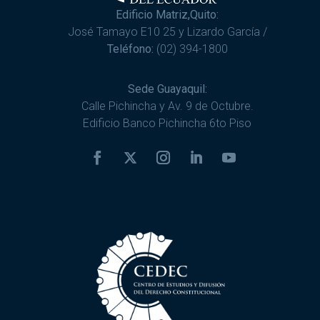
Edificio Matriz,Quito:
José Tamayo E10 25 y Lizardo García /
Teléfono:
(02) 394-1800
Sede Guayaquil:
Calle Pichincha y Av. 9 de Octubre.
Edificio Banco Pichincha 6to Piso