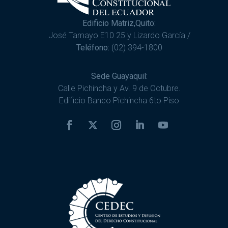
Edificio Matriz,Quito:
José Tamayo E10 25 y Lizardo García /
Teléfono:
(02) 394-1800
Sede Guayaquil:
Calle Pichincha y Av. 9 de Octubre.
Edificio Banco Pichincha 6to Piso