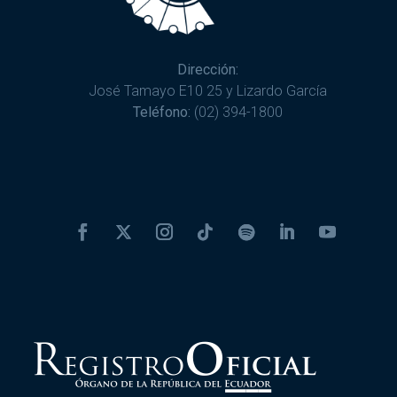
Dirección:
José Tamayo E10 25 y Lizardo García
Teléfono:
(02) 394-1800