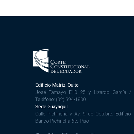
Edificio Matriz, Quito:
José Tamayo E10 25 y Lizardo García /
Teléfono:
(02) 394-1800
Sede Guayaquil:
Calle Pichincha y Av. 9 de Octubre. Edificio
Banco Pichincha 6to Piso