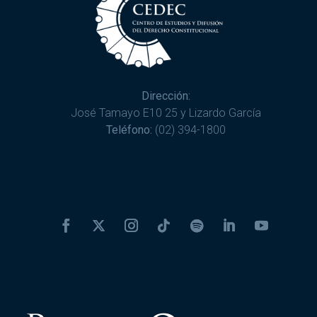
Dirección:
José Tamayo E10 25 y Lizardo García
Teléfono:
(02) 394-1800