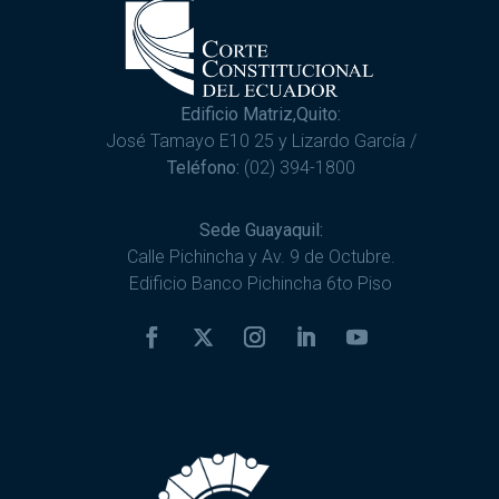
Edificio Matriz,Quito:
José Tamayo E10 25 y Lizardo García /
Teléfono:
(02) 394-1800
Sede Guayaquil:
Calle Pichincha y Av. 9 de Octubre.
Edificio Banco Pichincha 6to Piso