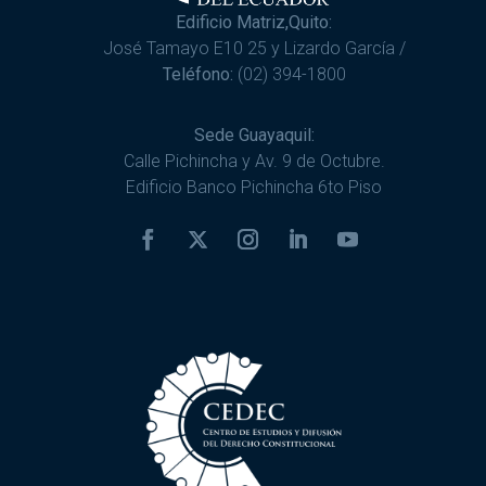
Edificio Matriz,Quito:
José Tamayo E10 25 y Lizardo García /
Teléfono:
(02) 394-1800
Sede Guayaquil:
Calle Pichincha y Av. 9 de Octubre.
Edificio Banco Pichincha 6to Piso