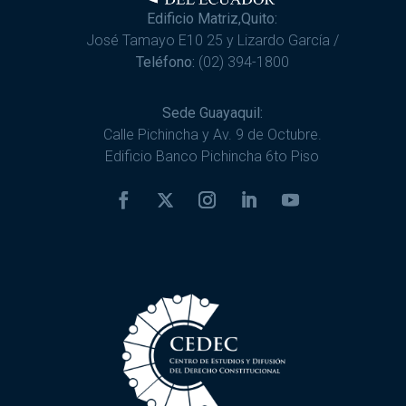
Edificio Matriz,Quito:
José Tamayo E10 25 y Lizardo García /
Teléfono:
(02) 394-1800
Sede Guayaquil:
Calle Pichincha y Av. 9 de Octubre.
Edificio Banco Pichincha 6to Piso