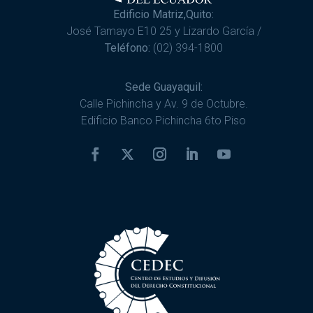
Edificio Matriz,Quito:
José Tamayo E10 25 y Lizardo García /
Teléfono:
(02) 394-1800
Sede Guayaquil:
Calle Pichincha y Av. 9 de Octubre.
Edificio Banco Pichincha 6to Piso