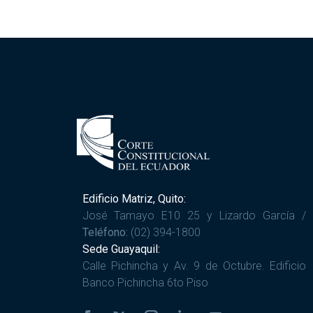
Edificio Matriz, Quito:
José Tamayo E10 25 y Lizardo García /
Teléfono:
(02) 394-1800
Sede Guayaquil:
Calle Pichincha y Av. 9 de Octubre. Edificio
Banco Pichincha 6to Piso