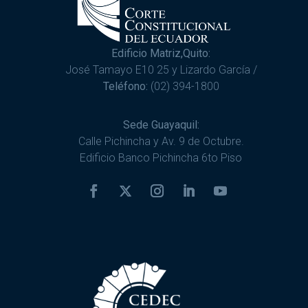
Edificio Matriz,Quito:
José Tamayo E10 25 y Lizardo García /
Teléfono:
(02) 394-1800
Sede Guayaquil:
Calle Pichincha y Av. 9 de Octubre.
Edificio Banco Pichincha 6to Piso