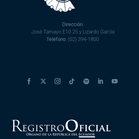
Dirección:
José Tamayo E10 25 y Lizardo García
Teléfono:
(02) 394-1800