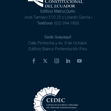
Edificio Matriz,Quito:
José Tamayo E10 25 y Lizardo García /
Teléfono:
(02) 394-1800
Sede Guayaquil:
Calle Pichincha y Av. 9 de Octubre.
Edificio Banco Pichincha 6to Piso