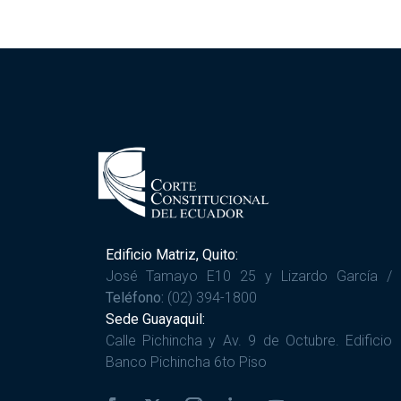
Edificio Matriz, Quito:
José Tamayo E10 25 y Lizardo García /
Teléfono:
(02) 394-1800
Sede Guayaquil:
Calle Pichincha y Av. 9 de Octubre. Edificio
Banco Pichincha 6to Piso