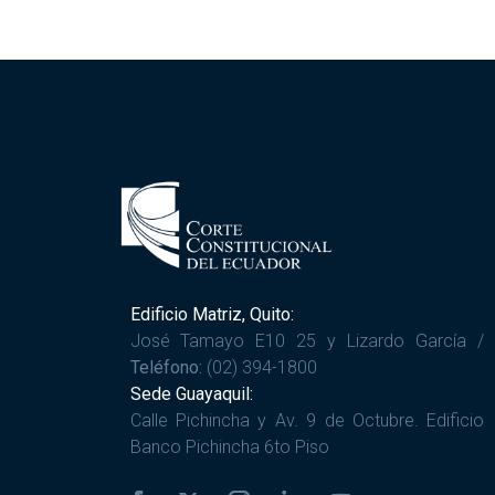
Edificio Matriz, Quito:
José Tamayo E10 25 y Lizardo García /
Teléfono:
(02) 394-1800
Sede Guayaquil:
Calle Pichincha y Av. 9 de Octubre. Edificio
Banco Pichincha 6to Piso