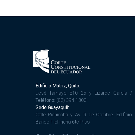
Edificio Matriz, Quito:
José Tamayo E10 25 y Lizardo García /
Teléfono:
(02) 394-1800
Sede Guayaquil:
Calle Pichincha y Av. 9 de Octubre. Edificio
Banco Pichincha 6to Piso