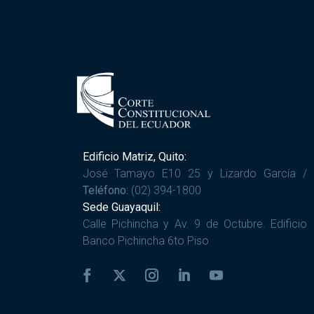
Edificio Matriz, Quito:
José Tamayo E10 25 y Lizardo García /
Teléfono:
(02) 394-1800
Sede Guayaquil:
Calle Pichincha y Av. 9 de Octubre. Edificio
Banco Pichincha 6to Piso