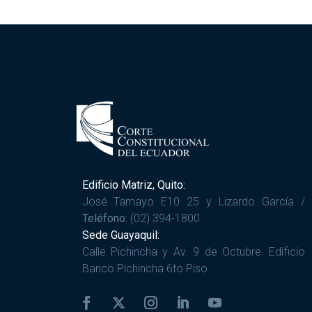
Edificio Matriz, Quito:
José Tamayo E10 25 y Lizardo García /
Teléfono:
(02) 394-1800
Sede Guayaquil:
Calle Pichincha y Av. 9 de Octubre. Edificio
Banco Pichincha 6to Piso