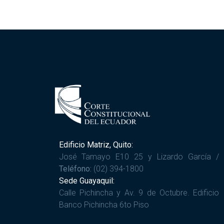
Edificio Matriz, Quito:
José Tamayo E10 25 y Lizardo García /
Teléfono:
(02) 394-1800
Sede Guayaquil:
Calle Pichincha y Av. 9 de Octubre. Edificio
Banco Pichincha 6to Piso