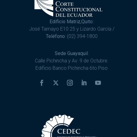
Edificio Matriz,Quito:
José Tamayo E10 25 y Lizardo García /
Teléfono:
(02) 394-1800
Sede Guayaquil:
Calle Pichincha y Av. 9 de Octubre.
Edificio Banco Pichincha 6to Piso