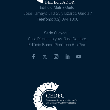
Edificio Matriz,Quito:
José Tamayo E10 25 y Lizardo García /
Teléfono:
(02) 394-1800
Sede Guayaquil:
Calle Pichincha y Av. 9 de Octubre.
Edificio Banco Pichincha 6to Piso