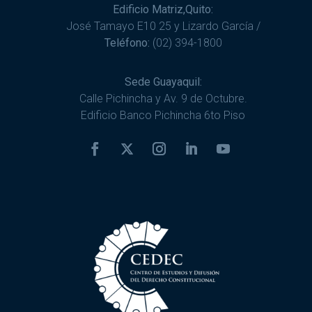
Edificio Matriz,Quito:
José Tamayo E10 25 y Lizardo García /
Teléfono:
(02) 394-1800
Sede Guayaquil:
Calle Pichincha y Av. 9 de Octubre.
Edificio Banco Pichincha 6to Piso