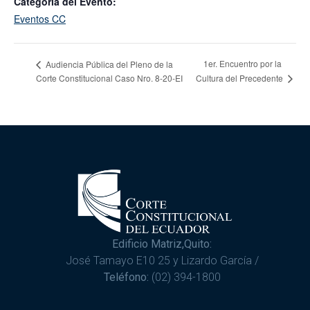
Categoría del Evento:
Eventos CC
1er. Encuentro por la
Audiencia Pública del Pleno de la
Corte Constitucional Caso Nro. 8-20-EI
Cultura del Precedente
Edificio Matriz,Quito:
José Tamayo E10 25 y Lizardo García /
Teléfono:
(02) 394-1800