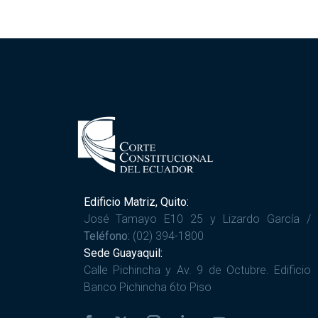
Edificio Matriz, Quito:
José Tamayo E10 25 y Lizardo García /
Teléfono:
(02) 394-1800
Sede Guayaquil:
Calle Pichincha y Av. 9 de Octubre. Edificio
Banco Pichincha 6to Piso