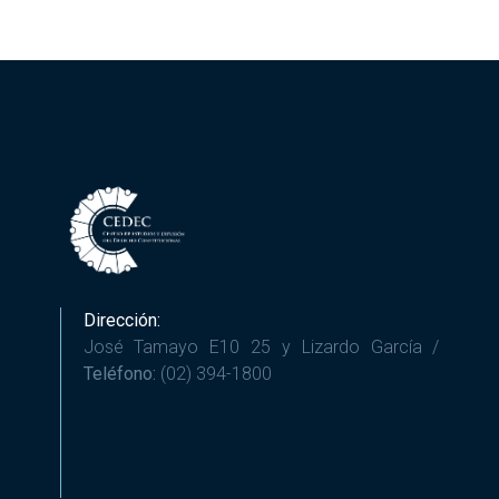
Dirección:
José Tamayo E10 25 y Lizardo García /
Teléfono:
(02) 394-1800