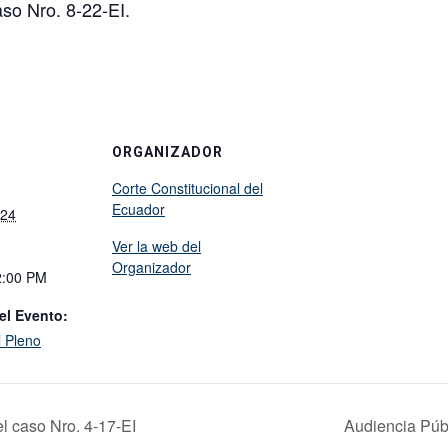
aso Nro. 8-22-EI.
ORGANIZADOR
Corte Constitucional del
Ecuador
024
Ver la web del
Organizador
2:00 PM
el Evento:
l Pleno
l caso Nro. 4-17-EI
Audiencia Públ