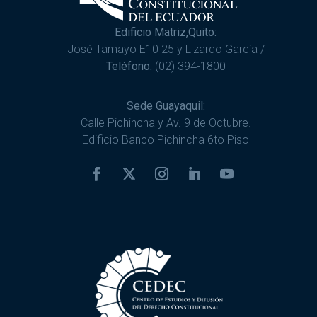
Edificio Matriz,Quito:
José Tamayo E10 25 y Lizardo García /
Teléfono:
(02) 394-1800
Sede Guayaquil:
Calle Pichincha y Av. 9 de Octubre.
Edificio Banco Pichincha 6to Piso