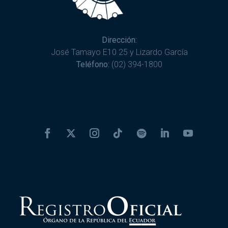
Dirección:
José Tamayo E10 25 y Lizardo García
Teléfono:
(02) 394-1800