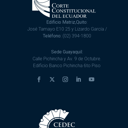
Edificio Matriz,Quito:
José Tamayo E10 25 y Lizardo García /
Teléfono:
(02) 394-1800
Sede Guayaquil:
Calle Pichincha y Av. 9 de Octubre.
Edificio Banco Pichincha 6to Piso