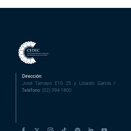
Dirección:
José Tamayo E10 25 y Lizardo García /
Teléfono:
(02) 394-1800