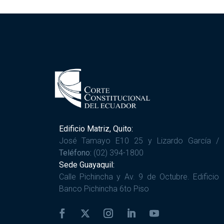
Edificio Matriz, Quito:
José Tamayo E10 25 y Lizardo García /
Teléfono:
(02) 394-1800
Sede Guayaquil:
Calle Pichincha y Av. 9 de Octubre. Edificio
Banco Pichincha 6to Piso