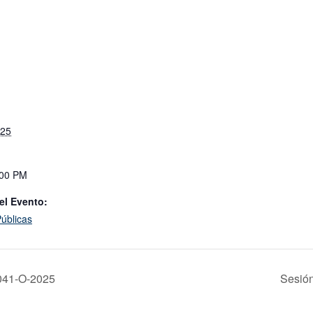
025
:00 PM
el Evento:
úblicas
 041-O-2025
Sesión