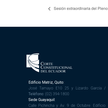
Sesión extraordinaria del Plen
Edificio Matriz, Quito:
José Tamayo E10 25 y Lizardo García /
Teléfono:
(02) 394-1800
Sede Guayaquil:
Calle Pichincha y Av. 9 de Octubre. Edificio