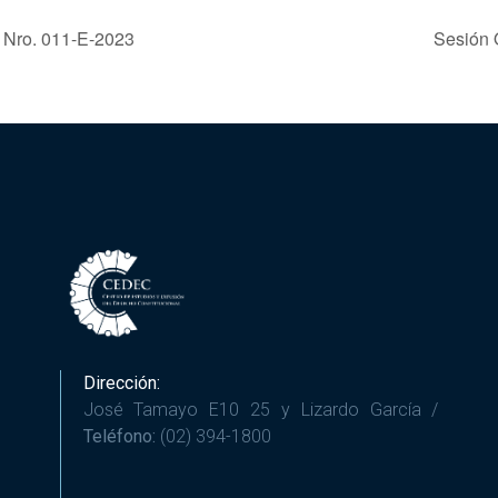
o Nro. 011-E-2023
Sesión 
Dirección:
José Tamayo E10 25 y Lizardo García /
Teléfono:
(02) 394-1800