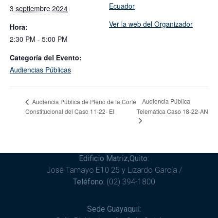
Ecuador
3 septiembre 2024
Ver la web del Organizador
Hora:
2:30 PM - 5:00 PM
Categoría del Evento:
Audiencias Públicas
Audiencia Pública
Audiencia Pública de Pleno de la Corte
Constitucional del Caso 11-22- EI
Telemática Caso 18-22-AN
Edificio Matriz,Quito:
José Tamayo E10 25 y Lizardo García /
Teléfono:
(02) 394-1800
Sede Guayaquil: