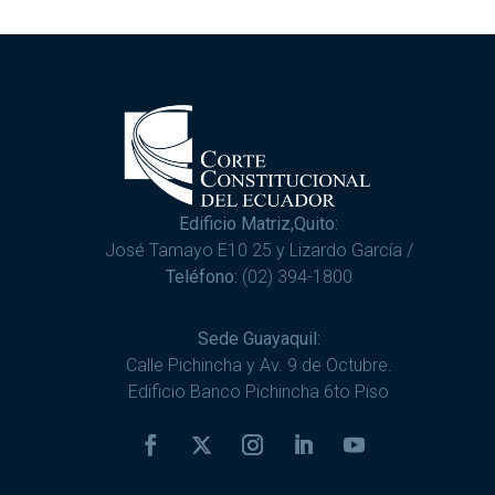
Edificio Matriz,Quito:
José Tamayo E10 25 y Lizardo García /
Teléfono:
(02) 394-1800
Sede Guayaquil:
Calle Pichincha y Av. 9 de Octubre.
Edificio Banco Pichincha 6to Piso