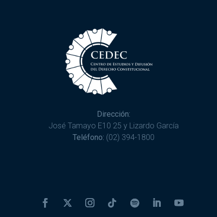
Dirección:
José Tamayo E10 25 y Lizardo García
Teléfono:
(02) 394-1800