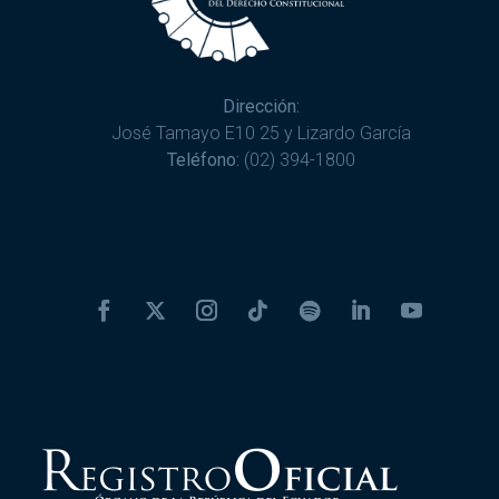
Dirección:
José Tamayo E10 25 y Lizardo García
Teléfono:
(02) 394-1800