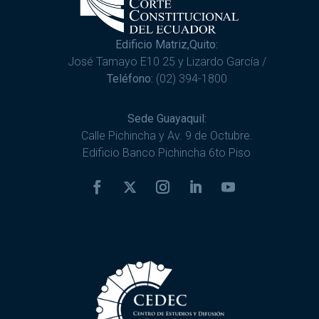
Edificio Matriz,Quito:
José Tamayo E10 25 y Lizardo García /
Teléfono:
(02) 394-1800
Sede Guayaquil:
Calle Pichincha y Av. 9 de Octubre.
Edificio Banco Pichincha 6to Piso