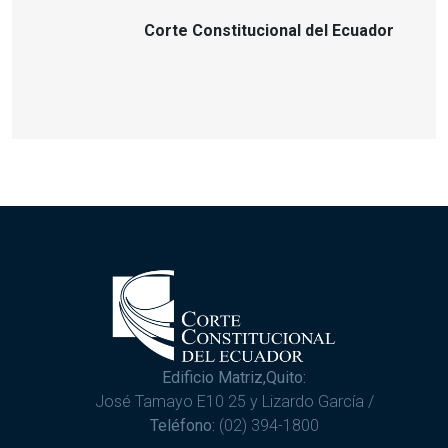
Corte Constitucional del Ecuador
Edificio Matriz,Quito:
José Tamayo E10 25 y Lizardo García /
Teléfono:
(02) 394-1800