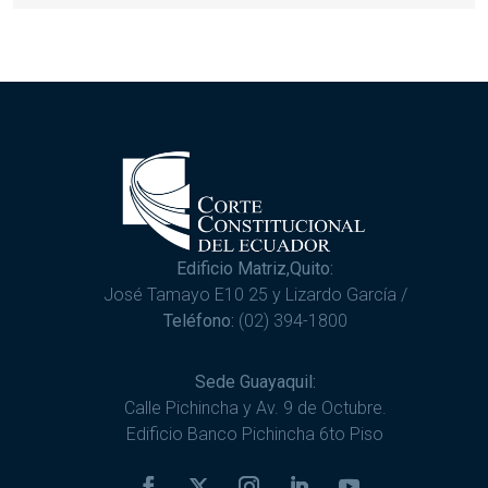
Edificio Matriz,Quito:
José Tamayo E10 25 y Lizardo García /
Teléfono:
(02) 394-1800
Sede Guayaquil:
Calle Pichincha y Av. 9 de Octubre.
Edificio Banco Pichincha 6to Piso