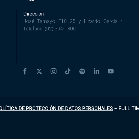
Dirección:
José Tamayo E10 25 y Lizardo García /
Teléfono:
(02) 394-1800
OLÍTICA DE PROTECCIÓN DE DATOS PERSONALES
–
FULL TI
Desarrollado por
Fundapi