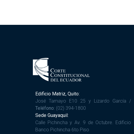
Edificio Matriz, Quito:
José Tamayo E10 25 y Lizardo García /
Teléfono:
(02) 394-1800
Sede Guayaquil:
Calle Pichincha y Av. 9 de Octubre. Edificio
Banco Pichincha 6to Piso