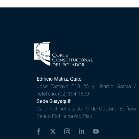
Edificio Matriz, Quito:
José Tamayo E10 25 y Lizardo García /
Teléfono:
(02) 394-1800
Sede Guayaquil:
Calle Pichincha y Av. 9 de Octubre. Edificio
Banco Pichincha 6to Piso