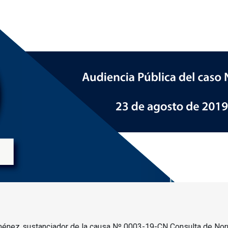
 Jiménez sustanciador de la causa Nº 0003-19-CN Consulta de Nor