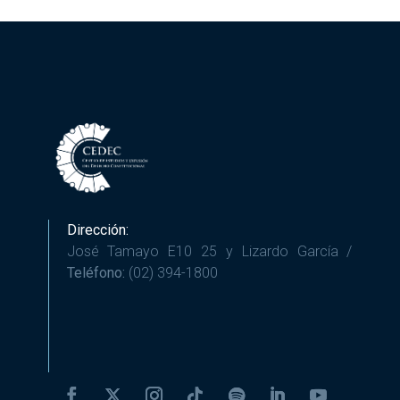
Dirección:
José Tamayo E10 25 y Lizardo García /
Teléfono:
(02) 394-1800