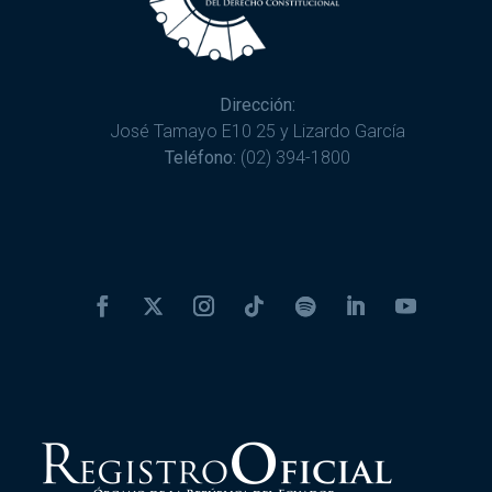
Dirección:
José Tamayo E10 25 y Lizardo García
Teléfono:
(02) 394-1800