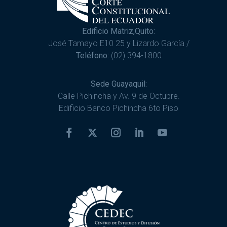
Edificio Matriz,Quito:
José Tamayo E10 25 y Lizardo García /
Teléfono:
(02) 394-1800
Sede Guayaquil:
Calle Pichincha y Av. 9 de Octubre.
Edificio Banco Pichincha 6to Piso