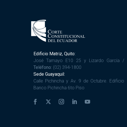
Edificio Matriz, Quito:
José Tamayo E10 25 y Lizardo García /
Teléfono:
(02) 394-1800
Sede Guayaquil:
Calle Pichincha y Av. 9 de Octubre. Edificio
Banco Pichincha 6to Piso