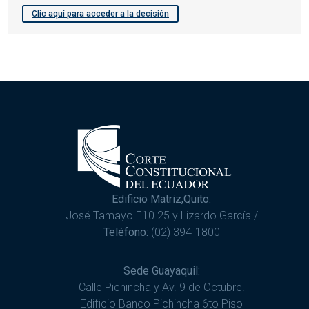
Clic aquí para acceder a la decisión
Edificio Matriz,Quito:
José Tamayo E10 25 y Lizardo García /
Teléfono:
(02) 394-1800
Sede Guayaquil:
Calle Pichincha y Av. 9 de Octubre.
Edificio Banco Pichincha 6to Piso