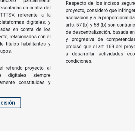
eclaró parcialmente
Respecto de los incisos segundo
esentadas en contra del
proyecto, consideró que infringen
TTTSV, referente a la
asociación y a la proporcionalid
plataformas digitales; y
arts. 57 (b) y 58 (b) son contrari
eadas en contra de los
de descentralización, basada en 
yecto, relacionados con el
y progresiva de competencia
 títulos habilitantes y
precisó que el art. 169 del proy
cupos.
a desarrollar actividades e
condiciones.
el referido proyecto, al
s digitales siempre
amente constituidas y
ecisión