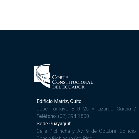
Edificio Matriz, Quito:
José Tamayo E10 25 y Lizardo García /
Teléfono:
(02) 394-1800
Sede Guayaquil:
Calle Pichincha y Av. 9 de Octubre. Edificio
Banco Pichincha 6to Piso