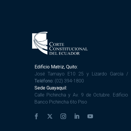
Edificio Matriz, Quito:
José Tamayo E10 25 y Lizardo García /
Teléfono:
(02) 394-1800
Sede Guayaquil:
Calle Pichincha y Av. 9 de Octubre. Edificio
Banco Pichincha 6to Piso