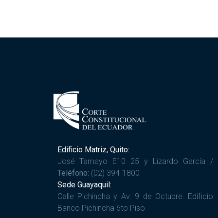
Edificio Matriz, Quito:
José Tamayo E10 25 y Lizardo García /
Teléfono:
(02) 394-1800
Sede Guayaquil:
Calle Pichincha y Av. 9 de Octubre. Edificio
Banco Pichincha 6to Piso