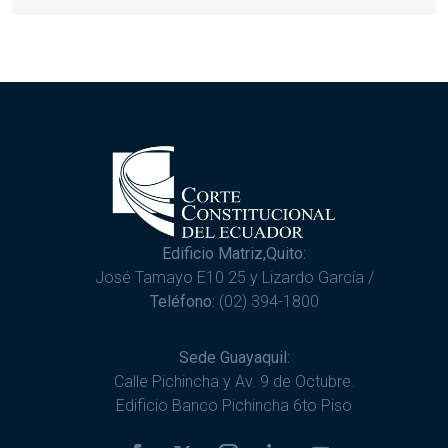
Edificio Matriz,Quito:
José Tamayo E10 25 y Lizardo García /
Teléfono:
(02) 394-1800
Sede Guayaquil:
Calle Pichincha y Av. 9 de Octubre.
Edificio Banco Pichincha 6to Piso