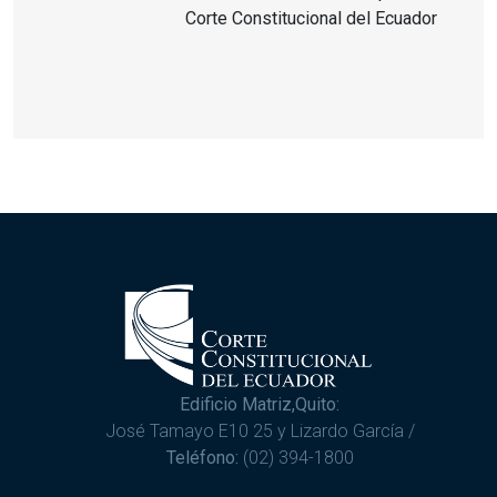
Corte Constitucional del Ecuador
Edificio Matriz,Quito:
José Tamayo E10 25 y Lizardo García /
Teléfono:
(02) 394-1800